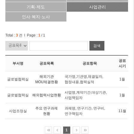
기획·제도
사업관리
인사·복지·노사
Total :
3
건 l Page :
1
/ 1
검색
공표
부서명
공표목록
공표항목
시기
해외기관
국가명,기관명,체결일자,
글로벌협력실
1월
MOU체결현황
협정내용,협력실적
사업명,계약기간,대상기관,
글로벌협력실
해외협력사업현황
1월
사업책임자
주요 연구과제
과제명, 연구기간, 연구비,
사업조정실
11월
현황
연구책임자
1