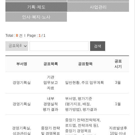
기획·제도
사업관리
인사·복지·노사
Total :
8
건 l Page :
1
/ 1
검색
공표
부서명
공표목록
공표항목
시기
기관
경영기획실
업무보고
일반현황, 주요 업무계획
3월
자료
내부
부서명, 평가기준
경영기획실
경영실적
(평가지표, 배점,
1월
평가 결과
평가방법), 평가결과
중장기 전략(전략체계,
로드맵, 전략과제 등),
경영기획실,
중장기 전략
자료발생후
중장기 경영목표
성과관리실
및 경영목표
10일 이내