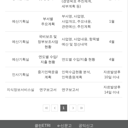
(경영목표 추진체계,
세부계획 등)
부서명, 사업명,
부서별
예산기획실
사업개요, 주요내용,
1월
주요계획
관련예산, 추진계획
국비보조 및
사업명, 사업내용, 항목별
예산기획실
정부보조사업
4월
예산 및 정산내역
현황
연도별 수입/
예산기획실
연도별 수입/지출 현황
4월
지출 현황
중기인력운용
인력수급현황 분석,
자료발생후
인사기획실
계획
인력충원계획
10일 이내
자료발생후
지식정보서비스실
연구보고서
연구보고서
14일 이내
1
클린ETRI
e-신문고
공익신고