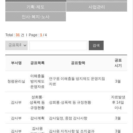
기획·제도
사업관리
인사·복지·노사
Total :
31
건 l Page :
1
/ 4
검색
공표
부서명
공표목록
공표항목
시기
이해충돌
연구원 이해충돌 방지제도 운영지침
청렴윤리실
방지제도
3월
자료
운영자료
성희롱·
자료발생
감사부
성폭력 등
성희롱·성폭력 등 규정현황
후 14일
규정현황
이내
감사부
감사계획
감사일정, 중점 감사사항
3월
감사원
감사부
감사원 지적사항 및 조치결과
3월