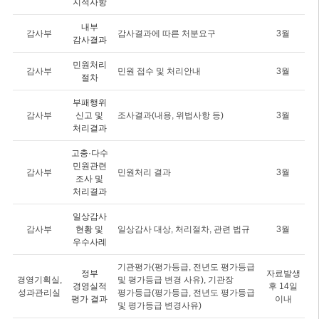
지적사항
내부
감사부
감사결과에 따른 처분요구
3월
감사결과
민원처리
감사부
민원 접수 및 처리안내
3월
절차
부패행위
감사부
신고 및
조사결과(내용, 위법사항 등)
3월
처리결과
고충·다수
민원관련
감사부
민원처리 결과
3월
조사 및
처리결과
일상감사
감사부
현황 및
일상감사 대상, 처리절차, 관련 법규
3월
우수사례
기관평가(평가등급, 전년도 평가등급
정부
자료발생
경영기획실,
및 평가등급 변경 사유), 기관장
경영실적
후 14일
성과관리실
평가등급(평가등급, 전년도 평가등급
평가 결과
이내
및 평가등급 변경사유)