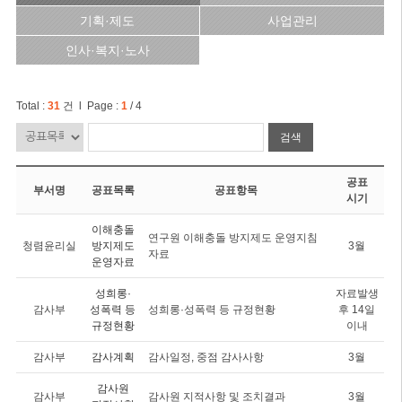
기획·제도
사업관리
인사·복지·노사
Total :
31
건 l Page :
1
/ 4
검색
공표
부서명
공표목록
공표항목
시기
이해충돌
연구원 이해충돌 방지제도 운영지침
청렴윤리실
방지제도
3월
자료
운영자료
성희롱·
자료발생
감사부
성폭력 등
성희롱·성폭력 등 규정현황
후 14일
규정현황
이내
감사부
감사계획
감사일정, 중점 감사사항
3월
감사원
감사부
감사원 지적사항 및 조치결과
3월