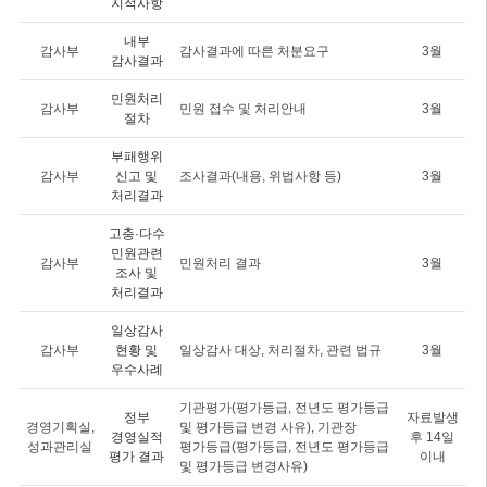
지적사항
내부
감사부
감사결과에 따른 처분요구
3월
감사결과
민원처리
감사부
민원 접수 및 처리안내
3월
절차
부패행위
감사부
신고 및
조사결과(내용, 위법사항 등)
3월
처리결과
고충·다수
민원관련
감사부
민원처리 결과
3월
조사 및
처리결과
일상감사
감사부
현황 및
일상감사 대상, 처리절차, 관련 법규
3월
우수사례
기관평가(평가등급, 전년도 평가등급
정부
자료발생
경영기획실,
및 평가등급 변경 사유), 기관장
경영실적
후 14일
성과관리실
평가등급(평가등급, 전년도 평가등급
평가 결과
이내
및 평가등급 변경사유)