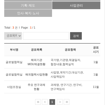
기획·제도
사업관리
인사·복지·노사
Total :
3
건 l Page :
1
/ 1
검색
공표
부서명
공표목록
공표항목
시기
해외기관
국가명,기관명,체결일자,
글로벌협력실
1월
MOU체결현황
협정내용,협력실적
사업명,계약기간,대상기관,
글로벌협력실
해외협력사업현황
1월
사업책임자
주요 연구과제
과제명, 연구기간, 연구비,
사업조정실
11월
현황
연구책임자
1