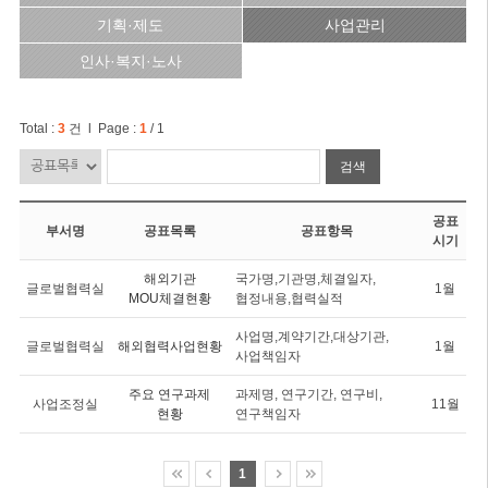
기획·제도
사업관리
인사·복지·노사
Total :
3
건 l Page :
1
/ 1
검색
공표
부서명
공표목록
공표항목
시기
해외기관
국가명,기관명,체결일자,
글로벌협력실
1월
MOU체결현황
협정내용,협력실적
사업명,계약기간,대상기관,
글로벌협력실
해외협력사업현황
1월
사업책임자
주요 연구과제
과제명, 연구기간, 연구비,
사업조정실
11월
현황
연구책임자
1