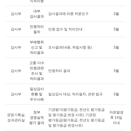
지적사항
내부
감사부
감사결과에 따른 처분요구
3월
감사결과
민원처리
감사부
민원 접수 및 처리안내
3월
절차
부패행위
감사부
신고 및
조사결과(내용, 위법사항 등)
3월
처리결과
고충·다수
민원관련
감사부
민원처리 결과
3월
조사 및
처리결과
일상감사
감사부
현황 및
일상감사 대상, 처리절차, 관련 법규
3월
우수사례
기관평가(평가등급, 전년도 평가등급
정부
자료발생
경영기획실,
및 평가등급 변경 사유), 기관장
경영실적
후 14일
성과관리실
평가등급(평가등급, 전년도 평가등급
평가 결과
이내
및 평가등급 변경사유)