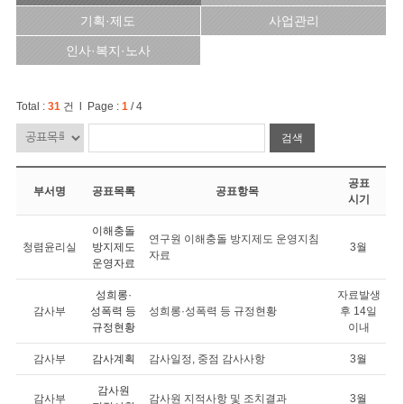
기획·제도
사업관리
인사·복지·노사
Total :
31
건 l Page :
1
/ 4
검색
공표
부서명
공표목록
공표항목
시기
이해충돌
연구원 이해충돌 방지제도 운영지침
청렴윤리실
방지제도
3월
자료
운영자료
성희롱·
자료발생
감사부
성폭력 등
성희롱·성폭력 등 규정현황
후 14일
규정현황
이내
감사부
감사계획
감사일정, 중점 감사사항
3월
감사원
감사부
감사원 지적사항 및 조치결과
3월