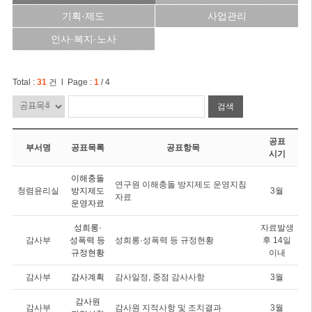
기획·제도
사업관리
인사·복지·노사
Total :
31
건 l Page :
1
/ 4
검색
공표
부서명
공표목록
공표항목
시기
이해충돌
연구원 이해충돌 방지제도 운영지침
청렴윤리실
방지제도
3월
자료
운영자료
성희롱·
자료발생
감사부
성폭력 등
성희롱·성폭력 등 규정현황
후 14일
규정현황
이내
감사부
감사계획
감사일정, 중점 감사사항
3월
감사원
감사부
감사원 지적사항 및 조치결과
3월