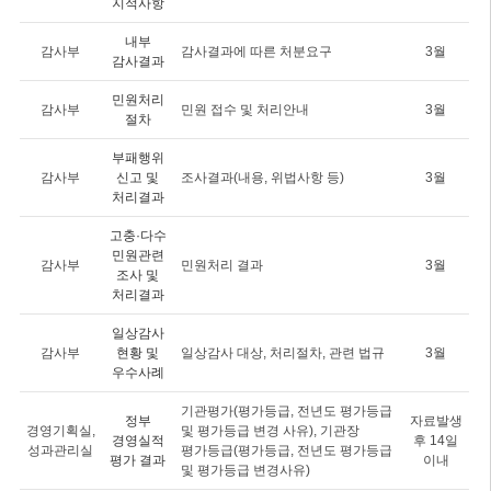
지적사항
내부
감사부
감사결과에 따른 처분요구
3월
감사결과
민원처리
감사부
민원 접수 및 처리안내
3월
절차
부패행위
감사부
신고 및
조사결과(내용, 위법사항 등)
3월
처리결과
고충·다수
민원관련
감사부
민원처리 결과
3월
조사 및
처리결과
일상감사
감사부
현황 및
일상감사 대상, 처리절차, 관련 법규
3월
우수사례
기관평가(평가등급, 전년도 평가등급
정부
자료발생
경영기획실,
및 평가등급 변경 사유), 기관장
경영실적
후 14일
성과관리실
평가등급(평가등급, 전년도 평가등급
평가 결과
이내
및 평가등급 변경사유)