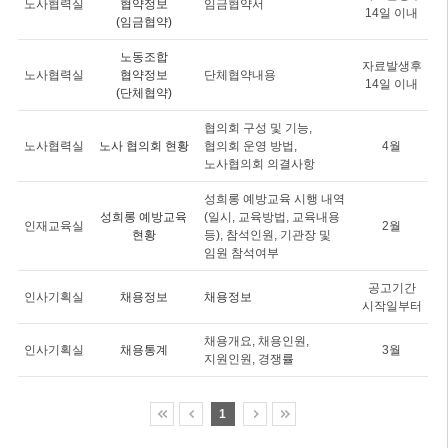
노사협력실
협약정보
임금협약서
14일 이내
(임금협약)
노동조합
자료발생후
노사협력실
협약정보
단체협약내용
14일 이내
(단체협약)
협의회 구성 및 기능,
노사협력실
노사 협의회 현황
협의회 운영 방법,
4월
노사협의회 의결사항
성희롱 예방교육 시행 내역
성희롱 예방교육
(일시, 교육방법, 교육내용
인재교육실
2월
현황
등), 참석인원, 기관장 및
임원 참석여부
공고기간
인사기획실
채용정보
채용정보
시작일부터
채용개요, 채용인원,
인사기획실
채용통계
3월
지원인원, 경쟁률
1