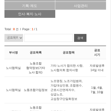
기획·제도
사업관리
인사·복지·노사
Total :
8
건 l Page :
1
/ 1
검색
공표
부서명
공표목록
공표항목
시기
노동조합
기타 노사가 합의한 사항,
자료발생후
노사협력실
협약정보(기타
노사협의회 합의사항
14일 이내
노사 합의)
노조명칭, 노조가입범위,
가입대상인원, 조합원수,
1월, 4월,
노사협력실
노동조합가입정보
근로시간면제자수,
7월, 10월
상급노조,
교섭창구단일화정보
노동조합
자료발생후