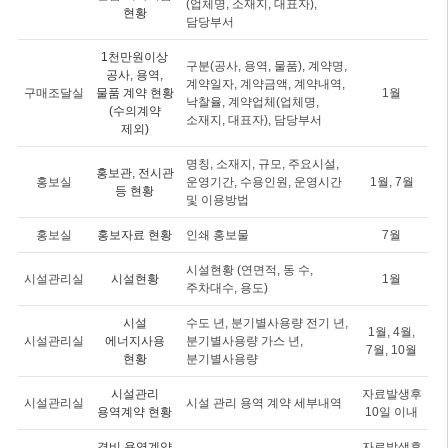
(업체명, 소재지, 대표자),
현황
담당부서
1천만원이상
구분(공사, 용역, 물품), 계약명,
공사, 용역,
계약일자, 계약금액, 계약내역,
구매조달실
물품 계약 현황
1월
낙찰율, 계약업체(업체명,
(수의계약
소재지, 대표자), 담당부서
제외)
명칭, 소재지, 규모, 주요시설,
홍보관, 전시관
홍보실
운영기간, 수용인원, 운영시간
1월, 7월
등 현황
및 이용방법
홍보실
홍보자료 현황
인쇄 홍보물
7월
시설현황 (연면적, 동 수,
시설관리실
시설현황
1월
주차대수, 용도)
시설
수도 년, 분기별사용량 전기 년,
1월, 4월,
시설관리실
에너지사용
분기별사용량 가스 년,
7월, 10월
현황
분기별사용량
시설관리
자료발생후
시설관리실
시설 관리 용역 계약 세부내역
용역계약 현황
10일 이내
경비 용역계약
자료발생후