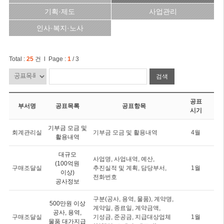
기획·제도
사업관리
인사·복지·노사
Total :
25
건 l Page :
1
/ 3
검색
공표
부서명
공표목록
공표항목
시기
기부금 모금 및
회계관리실
기부금 모금 및 활용내역
4월
활용내역
대규모
사업명, 사업내역, 예산,
(100억원
구매조달실
추진실적 및 계획, 담당부서,
1월
이상)
전화번호
공사정보
구분(공사, 용역, 물품), 계약명,
500만원 이상
계약일, 종료일, 계약금액,
공사, 용역,
구매조달실
기성금, 준공금, 지급대상업체
1월
물품 대가지급