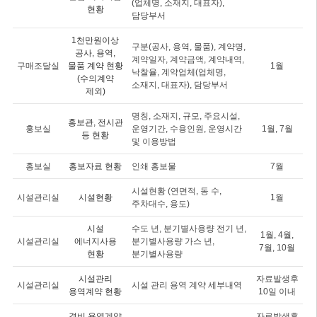
(업체명, 소재지, 대표자),
현황
담당부서
1천만원이상
구분(공사, 용역, 물품), 계약명,
공사, 용역,
계약일자, 계약금액, 계약내역,
구매조달실
물품 계약 현황
1월
낙찰율, 계약업체(업체명,
(수의계약
소재지, 대표자), 담당부서
제외)
명칭, 소재지, 규모, 주요시설,
홍보관, 전시관
홍보실
운영기간, 수용인원, 운영시간
1월, 7월
등 현황
및 이용방법
홍보실
홍보자료 현황
인쇄 홍보물
7월
시설현황 (연면적, 동 수,
시설관리실
시설현황
1월
주차대수, 용도)
시설
수도 년, 분기별사용량 전기 년,
1월, 4월,
시설관리실
에너지사용
분기별사용량 가스 년,
7월, 10월
현황
분기별사용량
시설관리
자료발생후
시설관리실
시설 관리 용역 계약 세부내역
용역계약 현황
10일 이내
경비 용역계약
자료발생후