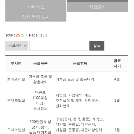
기획·제도
사업관리
인사·복지·노사
Total :
25
건 l Page :
1
/ 3
검색
공표
부서명
공표목록
공표항목
시기
기부금 모금 및
회계관리실
기부금 모금 및 활용내역
4월
활용내역
대규모
사업명, 사업내역, 예산,
(100억원
구매조달실
추진실적 및 계획, 담당부서,
1월
이상)
전화번호
공사정보
구분(공사, 용역, 물품), 계약명,
500만원 이상
계약일, 종료일, 계약금액,
공사, 용역,
구매조달실
기성금, 준공금, 지급대상업체
1월
물품 대가지급