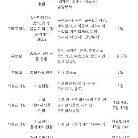
(업체명, 소재지, 대표자),
현황
담당부서
1천만원이상
구분(공사, 용역, 물품), 계약명,
공사, 용역,
계약일자, 계약금액, 계약내역,
구매조달실
물품 계약 현황
1월
낙찰율, 계약업체(업체명,
(수의계약
소재지, 대표자), 담당부서
제외)
명칭, 소재지, 규모, 주요시설,
홍보관, 전시관
홍보실
운영기간, 수용인원, 운영시간
1월, 7월
등 현황
및 이용방법
홍보실
홍보자료 현황
인쇄 홍보물
7월
시설현황 (연면적, 동 수,
시설관리실
시설현황
1월
주차대수, 용도)
시설
수도 년, 분기별사용량 전기 년,
1월, 4월,
시설관리실
에너지사용
분기별사용량 가스 년,
7월, 10월
현황
분기별사용량
시설관리
자료발생후
시설관리실
시설 관리 용역 계약 세부내역
용역계약 현황
10일 이내
경비 용역계약
자료발생후