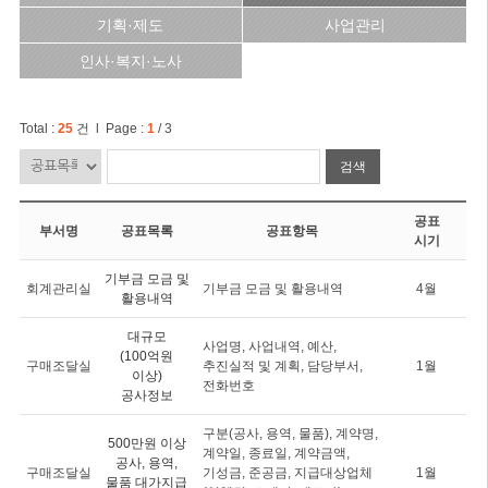
기획·제도
사업관리
인사·복지·노사
Total :
25
건 l Page :
1
/ 3
검색
공표
부서명
공표목록
공표항목
시기
기부금 모금 및
회계관리실
기부금 모금 및 활용내역
4월
활용내역
대규모
사업명, 사업내역, 예산,
(100억원
구매조달실
추진실적 및 계획, 담당부서,
1월
이상)
전화번호
공사정보
구분(공사, 용역, 물품), 계약명,
500만원 이상
계약일, 종료일, 계약금액,
공사, 용역,
구매조달실
기성금, 준공금, 지급대상업체
1월
물품 대가지급