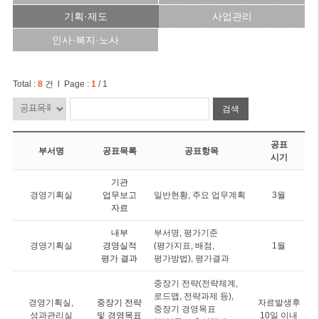
기획·제도
사업관리
인사·복지·노사
Total :
8
건 l Page :
1
/ 1
검색
공표
부서명
공표목록
공표항목
시기
기관
경영기획실
업무보고
일반현황, 주요 업무계획
3월
자료
내부
부서명, 평가기준
경영기획실
경영실적
(평가지표, 배점,
1월
평가 결과
평가방법), 평가결과
중장기 전략(전략체계,
로드맵, 전략과제 등),
경영기획실,
중장기 전략
자료발생후
중장기 경영목표
성과관리실
및 경영목표
10일 이내