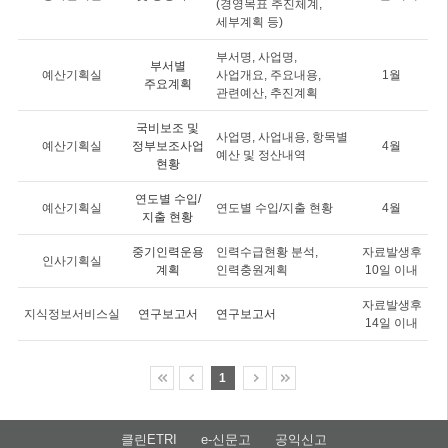
(경영목표 추진체계,
세부계획 등)
부서명, 사업명,
부서별
예산기획실
사업개요, 주요내용,
1월
주요계획
관련예산, 추진계획
국비보조 및
사업명, 사업내용, 항목별
예산기획실
정부보조사업
4월
예산 및 정산내역
현황
연도별 수입/
예산기획실
연도별 수입/지출 현황
4월
지출 현황
중기인력운용
인력수급현황 분석,
자료발생후
인사기획실
계획
인력충원계획
10일 이내
자료발생후
지식정보서비스실
연구보고서
연구보고서
14일 이내
1
클린ETRI
e-신문고
공익신고