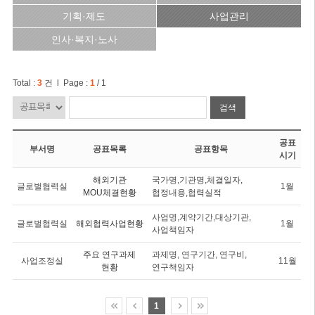
기획·제도
사업관리
인사·복지·노사
Total :
3
건 l Page :
1
/ 1
검색
공표
부서명
공표목록
공표항목
시기
해외기관
국가명,기관명,체결일자,
글로벌협력실
1월
MOU체결현황
협정내용,협력실적
사업명,계약기간,대상기관,
글로벌협력실
해외협력사업현황
1월
사업책임자
주요 연구과제
과제명, 연구기간, 연구비,
사업조정실
11월
현황
연구책임자
1