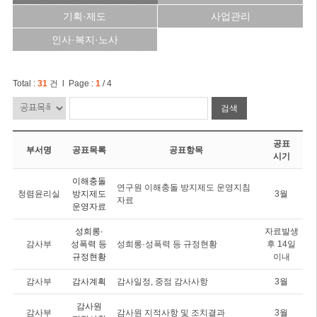
기획·제도
사업관리
인사·복지·노사
Total :
31
건 l Page :
1
/ 4
검색
공표
부서명
공표목록
공표항목
시기
이해충돌
연구원 이해충돌 방지제도 운영지침
청렴윤리실
방지제도
3월
자료
운영자료
성희롱·
자료발생
감사부
성폭력 등
성희롱·성폭력 등 규정현황
후 14일
규정현황
이내
감사부
감사계획
감사일정, 중점 감사사항
3월
감사원
감사부
감사원 지적사항 및 조치결과
3월