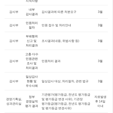
지적사항
내부
감사부
감사결과에 따른 처분요구
3월
감사결과
민원처리
감사부
민원 접수 및 처리안내
3월
절차
부패행위
감사부
신고 및
조사결과(내용, 위법사항 등)
3월
처리결과
고충·다수
민원관련
감사부
민원처리 결과
3월
조사 및
처리결과
일상감사
감사부
현황 및
일상감사 대상, 처리절차, 관련 법규
3월
우수사례
기관평가(평가등급, 전년도 평가등급
정부
자료발생
경영기획실,
및 평가등급 변경 사유), 기관장
경영실적
후 14일
성과관리실
평가등급(평가등급, 전년도 평가등급
평가 결과
이내
및 평가등급 변경사유)