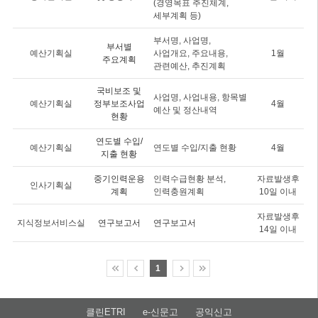
(경영목표 추진체계,
세부계획 등)
부서명, 사업명,
부서별
예산기획실
사업개요, 주요내용,
1월
주요계획
관련예산, 추진계획
국비보조 및
사업명, 사업내용, 항목별
예산기획실
정부보조사업
4월
예산 및 정산내역
현황
연도별 수입/
예산기획실
연도별 수입/지출 현황
4월
지출 현황
중기인력운용
인력수급현황 분석,
자료발생후
인사기획실
계획
인력충원계획
10일 이내
자료발생후
지식정보서비스실
연구보고서
연구보고서
14일 이내
1
클린ETRI
e-신문고
공익신고