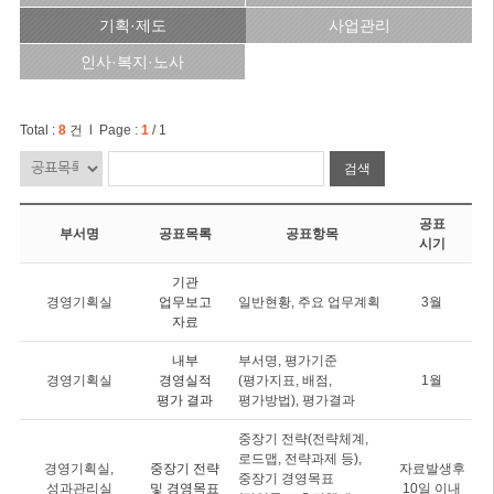
기획·제도
사업관리
인사·복지·노사
Total :
8
건 l Page :
1
/ 1
검색
공표
부서명
공표목록
공표항목
시기
기관
경영기획실
업무보고
일반현황, 주요 업무계획
3월
자료
내부
부서명, 평가기준
경영기획실
경영실적
(평가지표, 배점,
1월
평가 결과
평가방법), 평가결과
중장기 전략(전략체계,
로드맵, 전략과제 등),
경영기획실,
중장기 전략
자료발생후
중장기 경영목표
성과관리실
및 경영목표
10일 이내