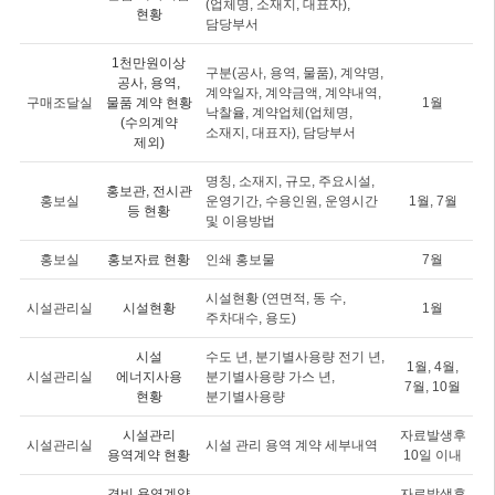
(업체명, 소재지, 대표자),
현황
담당부서
1천만원이상
구분(공사, 용역, 물품), 계약명,
공사, 용역,
계약일자, 계약금액, 계약내역,
구매조달실
물품 계약 현황
1월
낙찰율, 계약업체(업체명,
(수의계약
소재지, 대표자), 담당부서
제외)
명칭, 소재지, 규모, 주요시설,
홍보관, 전시관
홍보실
운영기간, 수용인원, 운영시간
1월, 7월
등 현황
및 이용방법
홍보실
홍보자료 현황
인쇄 홍보물
7월
시설현황 (연면적, 동 수,
시설관리실
시설현황
1월
주차대수, 용도)
시설
수도 년, 분기별사용량 전기 년,
1월, 4월,
시설관리실
에너지사용
분기별사용량 가스 년,
7월, 10월
현황
분기별사용량
시설관리
자료발생후
시설관리실
시설 관리 용역 계약 세부내역
용역계약 현황
10일 이내
경비 용역계약
자료발생후