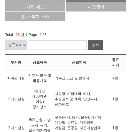
기획·제도
사업관리
인사·복지·노사
Total :
25
건 l Page :
1
/ 3
검색
공표
부서명
공표목록
공표항목
시기
기부금 모금 및
회계관리실
기부금 모금 및 활용내역
4월
활용내역
대규모
사업명, 사업내역, 예산,
(100억원
구매조달실
추진실적 및 계획, 담당부서,
1월
이상)
전화번호
공사정보
구분(공사, 용역, 물품), 계약명,
500만원 이상
계약일, 종료일, 계약금액,
공사, 용역,
구매조달실
기성금, 준공금, 지급대상업체
1월
물품 대가지급