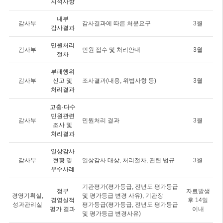
지적사항
내부
감사부
감사결과에 따른 처분요구
3월
감사결과
민원처리
감사부
민원 접수 및 처리안내
3월
절차
부패행위
감사부
신고 및
조사결과(내용, 위법사항 등)
3월
처리결과
고충·다수
민원관련
감사부
민원처리 결과
3월
조사 및
처리결과
일상감사
감사부
현황 및
일상감사 대상, 처리절차, 관련 법규
3월
우수사례
기관평가(평가등급, 전년도 평가등급
정부
자료발생
경영기획실,
및 평가등급 변경 사유), 기관장
경영실적
후 14일
성과관리실
평가등급(평가등급, 전년도 평가등급
평가 결과
이내
및 평가등급 변경사유)