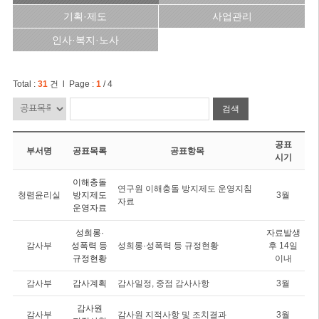
기획·제도
사업관리
인사·복지·노사
Total :
31
건 l Page :
1
/ 4
검색
공표
부서명
공표목록
공표항목
시기
이해충돌
연구원 이해충돌 방지제도 운영지침
청렴윤리실
방지제도
3월
자료
운영자료
성희롱·
자료발생
감사부
성폭력 등
성희롱·성폭력 등 규정현황
후 14일
규정현황
이내
감사부
감사계획
감사일정, 중점 감사사항
3월
감사원
감사부
감사원 지적사항 및 조치결과
3월