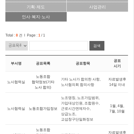
기획·제도
사업관리
인사·복지·노사
Total :
8
건 l Page :
1
/ 1
검색
공표
부서명
공표목록
공표항목
시기
노동조합
기타 노사가 합의한 사항,
자료발생후
노사협력실
협약정보(기타
노사협의회 합의사항
14일 이내
노사 합의)
노조명칭, 노조가입범위,
가입대상인원, 조합원수,
1월, 4월,
노사협력실
노동조합가입정보
근로시간면제자수,
7월, 10월
상급노조,
교섭창구단일화정보
노동조합
자료발생후