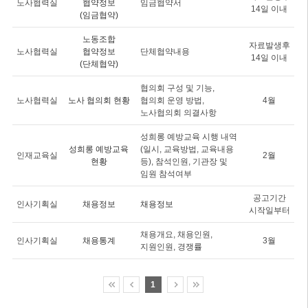
노사협력실
협약정보
임금협약서
14일 이내
(임금협약)
노동조합
자료발생후
노사협력실
협약정보
단체협약내용
14일 이내
(단체협약)
협의회 구성 및 기능,
노사협력실
노사 협의회 현황
협의회 운영 방법,
4월
노사협의회 의결사항
성희롱 예방교육 시행 내역
성희롱 예방교육
(일시, 교육방법, 교육내용
인재교육실
2월
현황
등), 참석인원, 기관장 및
임원 참석여부
공고기간
인사기획실
채용정보
채용정보
시작일부터
채용개요, 채용인원,
인사기획실
채용통계
3월
지원인원, 경쟁률
1