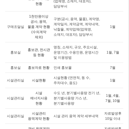
(업체명, 소재지, 대표자),
현황
담당부서
1천만원이상
구분(공사, 용역, 물품), 계약명,
공사, 용역,
계약일자, 계약금액, 계약내역,
구매조달실
물품 계약 현황
1월
낙찰율, 계약업체(업체명,
(수의계약
소재지, 대표자), 담당부서
제외)
명칭, 소재지, 규모, 주요시설,
홍보관, 전시관
홍보실
운영기간, 수용인원, 운영시간
1월, 7월
등 현황
및 이용방법
홍보실
홍보자료 현황
인쇄 홍보물
7월
시설현황 (연면적, 동 수,
시설관리실
시설현황
1월
주차대수, 용도)
시설
수도 년, 분기별사용량 전기 년,
1월, 4월,
시설관리실
에너지사용
분기별사용량 가스 년,
7월, 10월
현황
분기별사용량
시설관리
자료발생후
시설관리실
시설 관리 용역 계약 세부내역
용역계약 현황
10일 이내
경비 용역계약
자료발생후