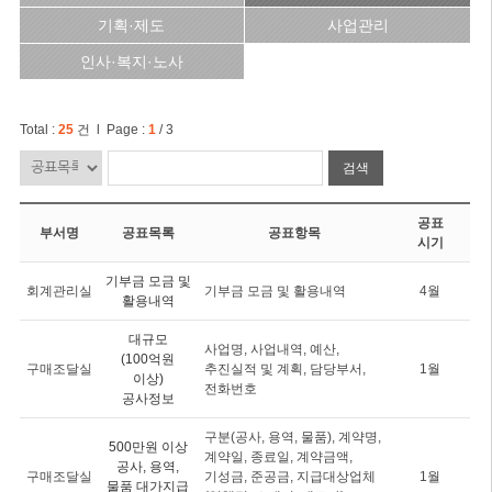
기획·제도
사업관리
인사·복지·노사
Total :
25
건 l Page :
1
/ 3
검색
공표
부서명
공표목록
공표항목
시기
기부금 모금 및
회계관리실
기부금 모금 및 활용내역
4월
활용내역
대규모
사업명, 사업내역, 예산,
(100억원
구매조달실
추진실적 및 계획, 담당부서,
1월
이상)
전화번호
공사정보
구분(공사, 용역, 물품), 계약명,
500만원 이상
계약일, 종료일, 계약금액,
공사, 용역,
구매조달실
기성금, 준공금, 지급대상업체
1월
물품 대가지급