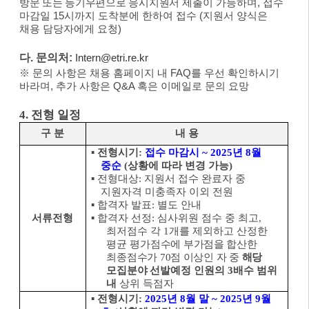
방문 또는 등기우편으로 응시지원서
제출이 가능하며
,
접수
마감일
15
시까지 도착분에 한하여 접수
(
지원서 양식은
채용 담당자에게 요청
)
다
.
문의처
:
Intern
@etri.re.kr
※
문의 사항은 채용 홈페이지 내
FAQ
를 우선 확인하시기
바라며
,
추가 사항은
Q&A
혹은 이메일로 문의 요망
4.
전형 일정
구 분
내 용
▪
전형시기
:
접수 마감시
~ 2025
년
8
월
중순
(
상황에 따라 변경 가능
)
▪
전형대상
:
지원서 접수 완료자 중
지원자격 미충족자 이외 전원
▪
합격자 발표
:
별도 안내
서류전형
▪
합격자 선정
:
심사위원 점수 중 최고
,
최저점수 각
1
개를 제외하고 산정한
평균
평가점수에 부가점을 합산한
최종점수가
70
점 이상인 자 중
해당
모집분야 선발
예정 인원의
3
배수 범위
내
상위 득점자
▪
전형시기
:
2025
년
8
월 말
~ 2025
년
9
월