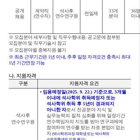
공개
계약직
석사후
33
개
36
전일제
(
연수직
)
연수연구원
분야
이
채용
※
모집분야 세부사항 및 직무수행내용
:
공고문에 첨부된
모집분야 및 직무기술서 참고
※
모집분야별 중복지원 불가
※
최초 근무기간은
1
년 이내
,
추후 일정 자격요건 충족시 최대
1
년 기간연장 가능
나
.
지원자격
구분
지원자격 요건
▪
임용예정일
(2025. 9. 22.)
기준으로
, 3
개월
이내에 석사학위 취득예정자 또는
석사학위 취득 후
5
년이 경과되지
아니한 자
로서 전공분야 지식 및
석사후
실무능력의 질적
심화를 위해 일정기간
연수책임자의 지도를 받아 연구과제에
연수연구원
참여하며 연수를 받는
자로 본업이 없는
자
(
박사학위과정 재학생 또는 박사학위
수료등록생은 지원 불가
)