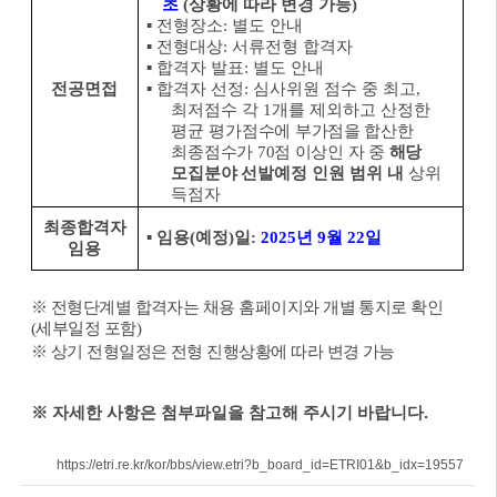
초
(
상황에 따라 변경 가능
)
▪
전형장소
:
별도 안내
▪
전형대상
:
서류전형 합격자
▪
합격자 발표
:
별도 안내
전공면접
▪
합격자 선정
:
심사위원 점수 중 최고
,
최저점수 각
1
개를 제외하고 산정한
평균
평가점수에 부가점을 합산한
최종점수가
70
점 이상인 자 중
해당
모집분야 선발
예정 인원 범위 내
상위
득점자
최종합격자
▪
임용
(
예정
)
일
:
2025
년
9
월
22
일
임용
※
전형단계별 합격자는 채용 홈페이지와 개별 통지로 확인
(
세부일정 포함
)
※
상기 전형일정은 전형 진행상황에 따라 변경 가능
※ 자세한 사항은 첨부파일을 참고해 주시기 바랍니다.
https://etri.re.kr/kor/bbs/view.etri?b_board_id=ETRI01&b_idx=19557